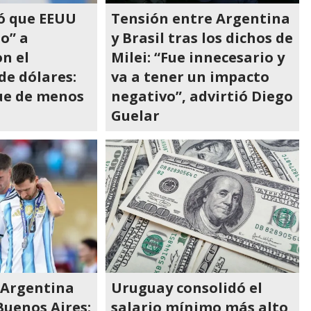
zó que EEUU
Tensión entre Argentina
o” a
y Brasil tras los dichos de
n el
Milei: “Fue innecesario y
de dólares:
va a tener un impacto
fue de menos
negativo”, advirtió Diego
Guelar
 Argentina
Uruguay consolidó el
Buenos Aires:
salario mínimo más alto