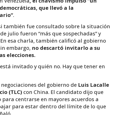
n Venezuela
, el chavismo impulsó “un
democráticas, que llevó a la
ario”
.
si también fue consultado sobre la situación
8 de julio fueron “más que sospechadas” y
En esa charla, también calificó al gobierno
Sin embargo,
no descartó invitarlo a su
as elecciones.
stá invitado y quién no. Hay que tener en
s negociaciones del gobierno de
Luis Lacalle
cio (TLC)
con China. El candidato dijo que
no para centrarse en mayores acuerdos a
jar para estar dentro del límite de lo que
ñaló.