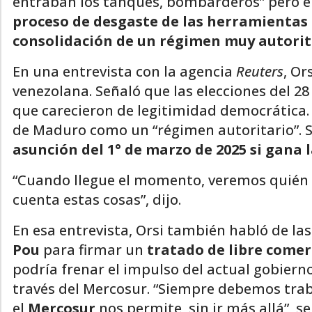
entraban los tanques, bombarderos” pero e
proceso de desgaste de las herramientas 
consolidación de un régimen muy autorit
En una entrevista con la agencia
Reuters
, Or
venezolana. Señaló que las elecciones del 2
que carecieron de legitimidad democrática. 
de Maduro como un “régimen autoritario”. 
asunción del 1° de marzo de 2025 si gana l
“Cuando llegue el momento, veremos quién e
cuenta estas cosas”, dijo.
En esa entrevista, Orsi también habló de la
Pou
para firmar un
tratado de libre comer
podría frenar el impulso del actual gobier
través del Mercosur. “Siempre debemos traba
el
Mercosur
nos permite, sin ir más allá”, se